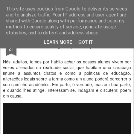
Geopalavras
This site uses cookies from Google to deliver its services
and to analyze traffic. Your IP address and user-agent are
canal800
clique
ZapCanal
shared with Google along with performance and security
metrics to ensure quality of service, generate usage
statistics, and to detect and address abuse.
APR
LEARN MORE
GOT IT
Diferenças que despertam.
21
Nós, adultos, temos por hábito achar os nossos alunos vivem por
vezes alienados da realidade social, que habitam uma carapaça
imune a assuntos chatos e como a políticas de educação,
alterações legais sobre a forma como um aluno poderá percorrer o
seu caminho académico. Em parte, é verdade, mas em boa parte,
e quando lhes atinge, interessam-se, indagam e discutem; põem
em causa.