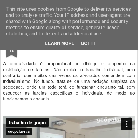
Geopalavras
This site uses cookies from Google to deliver its services
and to analyze traffic. Your IP address and user-agent are
canal800
clique
ZapCanal
shared with Google along with performance and security
metrics to ensure quality of service, generate usage
statistics, and to detect and address abuse.
NOV
LEARN MORE
GOT IT
Trabalho de grupo.
16
A produtividade é proporcional ao diálogo e empenho na
distribuição de tarefas. Não excluiu o trabalho individual, pelo
contrário, que muitas das vezes os arvorados confundem com
individualismo. No fundo, trata-se de uma redução simplista da
sociedade, onde um todo terá de funcionar enquanto tal, sem
esquecer as tarefas específicas e individuais, de modo ao
funcionamento daquela.