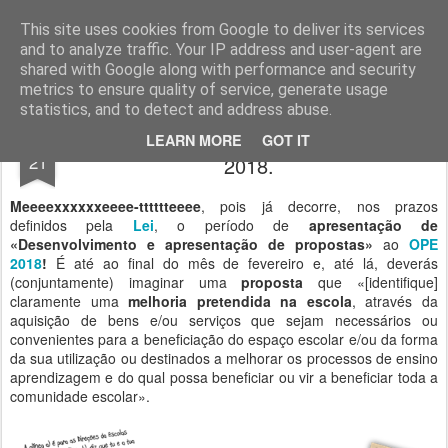
Geopalavras
This site uses cookies from Google to deliver its services
and to analyze traffic. Your IP address and user-agent are
canal800
clique
ZapCanal
shared with Google along with performance and security
metrics to ensure quality of service, generate usage
statistics, and to detect and address abuse.
Orçamento Participativo das Escolas
JAN
LEARN MORE
GOT IT
21
2018.
Meeeexxxxxxeeee-tttttteeee
, pois já decorre, nos prazos
definidos pela
Lei
, o período de
apresentação de
«Desenvolvimento e apresentação de propostas»
ao
OPE
2018
!
É até ao final do mês de fevereiro e, até lá, deverás
(conjuntamente) imaginar uma
proposta
que «[identifique]
claramente uma
melhoria pretendida na escola
, através da
aquisição de bens e/ou serviços que sejam necessários ou
convenientes para a beneficiação do espaço escolar e/ou da forma
da sua utilização ou destinados a melhorar os processos de ensino
aprendizagem e do qual possa beneficiar ou vir a beneficiar toda a
comunidade escolar».