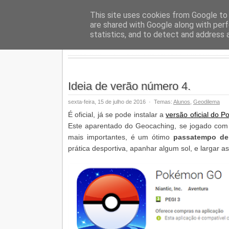
Geopalav
This site uses cookies from Google to d
are shared with Google along with perf
statistics, and to detect and address 
Ideia de verão número 4.
sexta-feira, 15 de julho de 2016
·
Temas:
Alunos
,
Geodilema
É oficial, já se pode instalar a
versão oficial do 
Este aparentado do Geocaching, se jogado com
mais importantes, é um ótimo
passatempo de
prática desportiva, apanhar algum sol, e largar as