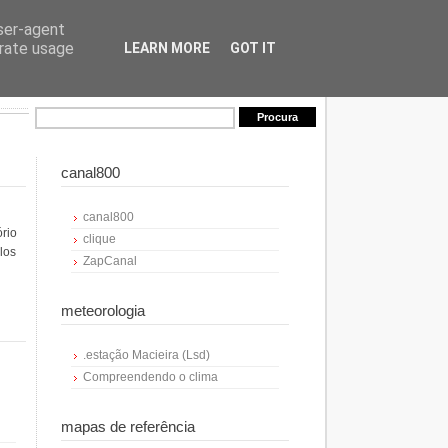
user-agent
erate usage
LEARN MORE
GOT IT
canal800
canal800
ório
clique
los
ZapCanal
meteorologia
.estação Macieira (Lsd)
Compreendendo o clima
mapas de referência