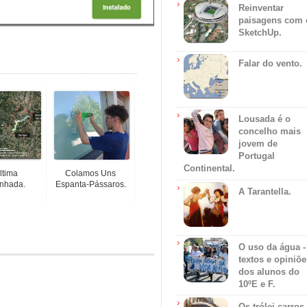
Reinventar
paisagens com 
SketchUp.
Falar do vento.
Lousada é o
concelho mais
jovem de
Portugal
Continental.
ltima
Colamos Uns
nhada.
Espanta-Pássaros.
A Tarantella.
O uso da água -
textos e opiniõe
dos alunos do
10ºE e F.
Os trólei carros