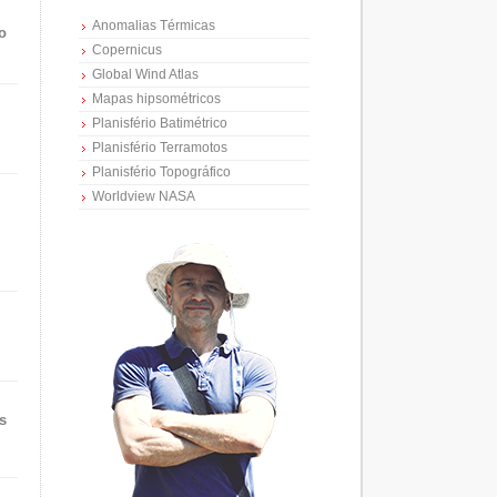
Anomalias Térmicas
o
Copernicus
Global Wind Atlas
Mapas hipsométricos
Planisfério Batimétrico
Planisfério Terramotos
Planisfério Topográfico
Worldview NASA
s