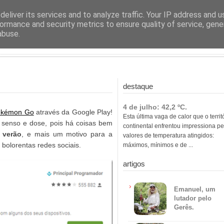
ras
eliver its services and to analyze traffic. Your IP address and 
ormance and security metrics to ensure quality of service, gen
abuse.
destaque
4 de julho: 42,2 ºC.
Pokémon Go
através da Google Play!
Esta última vaga de calor que o territ
 senso e dose, pois há coisas bem
continental enfrentou impressiona pe
 verão
, e mais um motivo para a
valores de temperatura atingidos:
 bolorentas redes sociais.
máximos, mínimos e de ...
artigos
Emanuel, um
lutador pelo
Gerês.