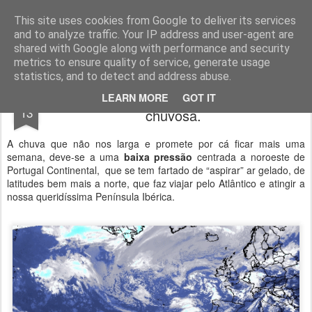
Geopalavras
This site uses cookies from Google to deliver its services
and to analyze traffic. Your IP address and user-agent are
canal800
clique
ZapCanal
shared with Google along with performance and security
metrics to ensure quality of service, generate usage
statistics, and to detect and address abuse.
O culpado destes dias de primavera
APR
LEARN MORE
GOT IT
13
chuvosa.
A chuva que não nos larga e promete por cá ficar mais uma
semana, deve-se a uma
baixa pressão
centrada a noroeste de
Portugal Continental, que se tem fartado de “aspirar” ar gelado, de
latitudes bem mais a norte, que faz viajar pelo Atlântico e atingir a
nossa queridíssima Península Ibérica.