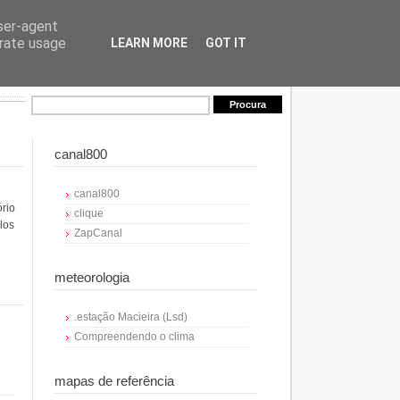
user-agent
erate usage
LEARN MORE
GOT IT
canal800
canal800
ório
clique
los
ZapCanal
meteorologia
.estação Macieira (Lsd)
Compreendendo o clima
mapas de referência