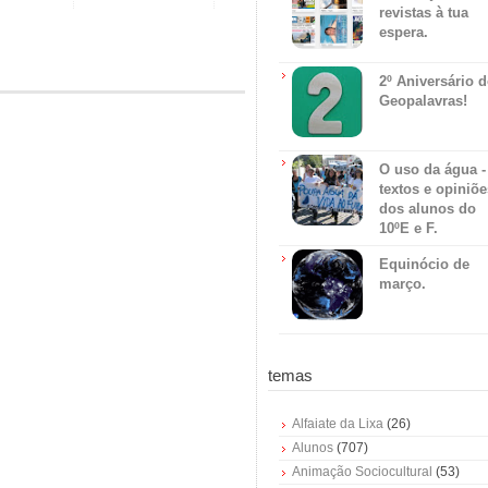
revistas à tua
espera.
2º Aniversário 
Geopalavras!
O uso da água -
textos e opiniõe
dos alunos do
10ºE e F.
Equinócio de
março.
temas
Alfaiate da Lixa
(26)
Alunos
(707)
Animação Sociocultural
(53)