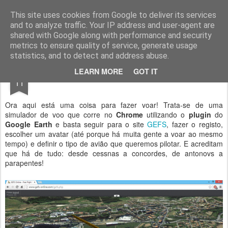
Geopalavras
This site uses cookies from Google to deliver its services
and to analyze traffic. Your IP address and user-agent are
canal800
clique
ZapCanal
shared with Google along with performance and security
metrics to ensure quality of service, generate usage
statistics, and to detect and address abuse.
JAN
LEARN MORE
GOT IT
Voar sobre os céus da Lixa.
11
Ora aqui está uma coisa para fazer voar! Trata-se de uma
simulador de voo que corre no
Chrome
utilizando o
plugin
do
Google Earth
e basta seguir para o site
GEFS
, fazer o registo,
escolher um avatar (até porque há muita gente a voar ao mesmo
tempo) e definir o tipo de avião que queremos pilotar. E acreditam
que há de tudo: desde cessnas a concordes, de antonovs a
parapentes!