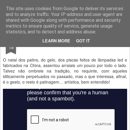
Geopalavras
This site uses cookies from Google to deliver its services
and to analyze traffic. Your IP address and user-agent are
canal800
clique
ZapCanal
shared with Google along with performance and security
metrics to ensure quality of service, generate usage
statistics, and to detect and address abuse.
DEC
LEARN MORE
GOT IT
Natal pop.
18
O natal dos patins, do gelo, dos piscas feitos de lâmpadas led e
fabricados na China, assentou arraiais um pouco por todo o lado.
Talvez não ombreie na tradição, no requinte, com aqueles
idilicamente perpetuados no passado, mas o que interessa, afinal,
é o gesto, o resto é patinagem… artística, bem entendido!