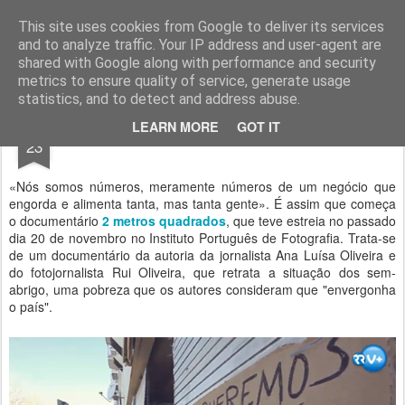
Geopalavras
This site uses cookies from Google to deliver its services
and to analyze traffic. Your IP address and user-agent are
canal800
clique
ZapCanal
shared with Google along with performance and security
metrics to ensure quality of service, generate usage
statistics, and to detect and address abuse.
NOV
LEARN MORE
GOT IT
Prelúdio de natal.
23
«Nós somos números, meramente números de um negócio que
engorda e alimenta tanta, mas tanta gente». É assim que começa
o documentário
2 metros quadrados
, que teve estreia no passado
dia 20 de novembro no Instituto Português de Fotografia. Trata-se
de um documentário da autoria da jornalista Ana Luísa Oliveira e
do fotojornalista Rui Oliveira, que retrata a situação dos sem-
abrigo, uma pobreza que os autores consideram que "envergonha
o país".