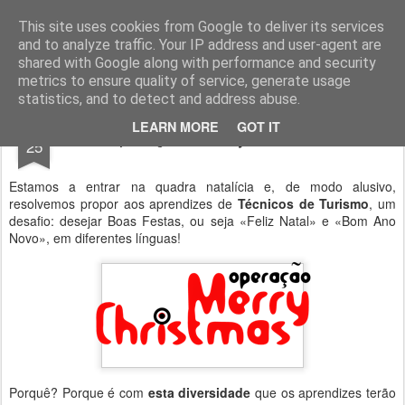
Geopalavras
This site uses cookies from Google to deliver its services
and to analyze traffic. Your IP address and user-agent are
canal800
clique
ZapCanal
shared with Google along with performance and security
metrics to ensure quality of service, generate usage
statistics, and to detect and address abuse.
NOV
LEARN MORE
GOT IT
Operação «merry christmas».
25
Estamos a entrar na quadra natalícia e, de modo alusivo,
resolvemos propor aos aprendizes de
Técnicos de Turismo
, um
desafio: desejar Boas Festas, ou seja «Feliz Natal» e «Bom Ano
Novo», em diferentes línguas!
Porquê? Porque é com
esta diversidade
que os aprendizes terão