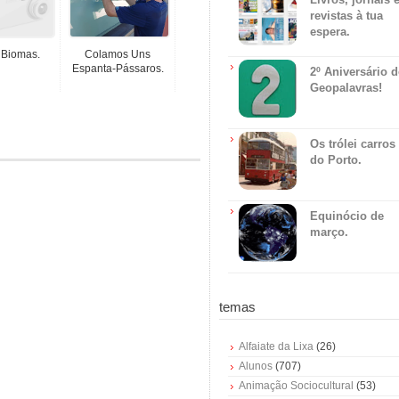
revistas à tua
espera.
 Biomas.
Colamos Uns
Espanta-Pássaros.
2º Aniversário 
Geopalavras!
Os trólei carros
do Porto.
Equinócio de
março.
temas
Alfaiate da Lixa
(26)
Alunos
(707)
Animação Sociocultural
(53)