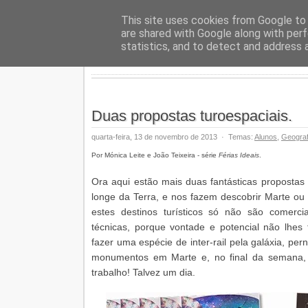
Geopalav
This site uses cookies from Google to d
are shared with Google along with perf
statistics, and to detect and address 
Duas propostas turoespaciais.
quarta-feira, 13 de novembro de 2013
·
Temas:
Alunos
,
Geograf
Por Mónica Leite e João Teixeira - série
Férias Ideais
.
Ora aqui estão mais duas fantásticas propostas
longe da Terra, e nos fazem descobrir Marte o
estes destinos turísticos só não são comercial
técnicas, porque vontade e potencial não lhes
fazer uma espécie de inter-rail pela galáxia, pern
monumentos em Marte e, no final da semana, 
trabalho! Talvez um dia.