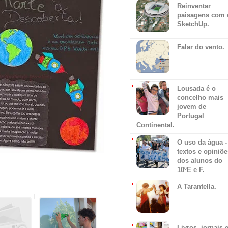
Reinventar
paisagens com 
SketchUp.
Falar do vento.
Lousada é o
concelho mais
jovem de
Portugal
Continental.
O uso da água -
textos e opiniõe
dos alunos do
10ºE e F.
A Tarantella.
Livros, jornais 