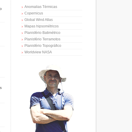
Anomalias Térmicas
o
Copernicus
Global Wind Atlas
Mapas hipsométricos
Planisfério Batimétrico
Planisfério Terramotos
Planisfério Topográfico
Worldview NASA
s
e