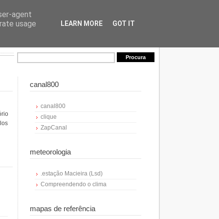
user-agent
erate usage
LEARN MORE
GOT IT
canal800
canal800
ório
clique
los
ZapCanal
meteorologia
.estação Macieira (Lsd)
Compreendendo o clima
mapas de referência