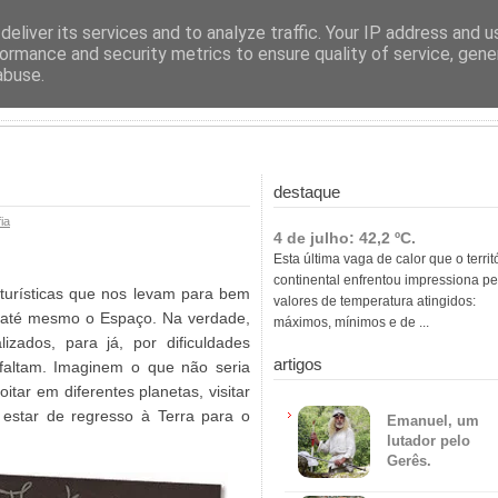
ras
eliver its services and to analyze traffic. Your IP address and 
ormance and security metrics to ensure quality of service, gen
abuse.
destaque
ia
4 de julho: 42,2 ºC.
Esta última vaga de calor que o territ
continental enfrentou impressiona pe
 turísticas que nos levam para bem
valores de temperatura atingidos:
u até mesmo o Espaço. Na verdade,
máximos, mínimos e de ...
izados, para já, por dificuldades
artigos
 faltam. Imaginem o que não seria
oitar em diferentes planetas, visitar
estar de regresso à Terra para o
Emanuel, um
lutador pelo
Gerês.