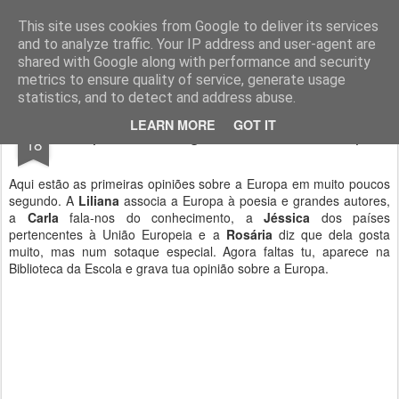
Geopalavras
This site uses cookies from Google to deliver its services
and to analyze traffic. Your IP address and user-agent are
canal800
clique
ZapCanal
shared with Google along with performance and security
metrics to ensure quality of service, generate usage
statistics, and to detect and address abuse.
MAY
LEARN MORE
GOT IT
Os primeiros segundos sobre a Europa.
18
Aqui estão as primeiras opiniões sobre a Europa em muito poucos
segundo. A
Liliana
associa a Europa à poesia e grandes autores,
a
Carla
fala-nos do conhecimento, a
Jéssica
dos países
pertencentes à União Europeia e a
Rosária
diz que dela gosta
muito, mas num sotaque especial. Agora faltas tu, aparece na
Biblioteca da Escola e grava tua opinião sobre a Europa.