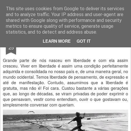
Geopalavras
This site uses cookies from Google to deliver its services
and to analyze traffic. Your IP address and user-agent are
canal800
clique
ZapCanal
shared with Google along with performance and security
metrics to ensure quality of service, generate usage
statistics, and to detect and address abuse.
APR
LEARN MORE
GOT IT
O estado da liberdade.
25
Grande parte de nós nasceu em liberdade e com ela assim
cresceu. Viver em liberdade é assim uma condição perfeitamente
adquirida e consolidada no nosso país e, de uma maneira geral, no
mundo ocidental. Temos liberdade de pensamento, de expressão e
até de manifestação. Contudo, assumimos que a liberdade é
gratuita, mas não é! Foi cara. Custou bastante a várias gerações
que, ao longo de décadas, se viram privadas de poder exprimir o
que pensavam, vestir como entendiam, ouvir o que gostavam ou,
simplesmente conversar com queriam.