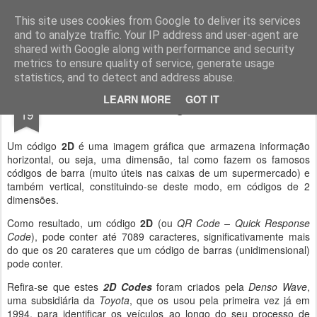
Geopalavras
This site uses cookies from Google to deliver its services
and to analyze traffic. Your IP address and user-agent are
canal800
clique
ZapCanal
shared with Google along with performance and security
metrics to ensure quality of service, generate usage
statistics, and to detect and address abuse.
MAR
LEARN MORE
GOT IT
Os códigos 2D.
19
Um código
2D
é uma imagem gráfica que armazena informação
horizontal, ou seja, uma dimensão, tal como fazem os famosos
códigos de barra (muito úteis nas caixas de um supermercado) e
também vertical, constituindo-se deste modo, em códigos de 2
dimensões.
Como resultado, um código
2D
(ou
QR Code – Quick Response
Code
), pode conter até 7089 caracteres, significativamente mais
do que os 20 carateres que um código de barras (unidimensional)
pode conter.
Refira-se que estes
2D Codes
foram criados pela
Denso Wave
,
uma subsidiária da
Toyota
, que os usou pela primeira vez já em
1994, para identificar os veículos ao longo do seu processo de