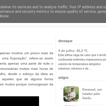
ras
eliver its services and to analyze traffic. Your IP address and 
ormance and security metrics to ensure quality of service, gen
abuse.
destaque
4 de julho: 42,2 ºC.
a apenas mostrar um pouco mais da
Esta última vaga de calor que o territ
 uma Exposição”, refere-se assim
continental enfrentou impressiona pe
enta apenas uma parte de todo o
valores de temperatura atingidos:
m necessárias muitas mais horas de
máximos, mínimos e de ...
alho, desde o esboço da ideia ao
artigos
s aqueles que de alguma forma
Foram muitos porque comungavam da
Emanuel, um
lutador pelo
Gerês.