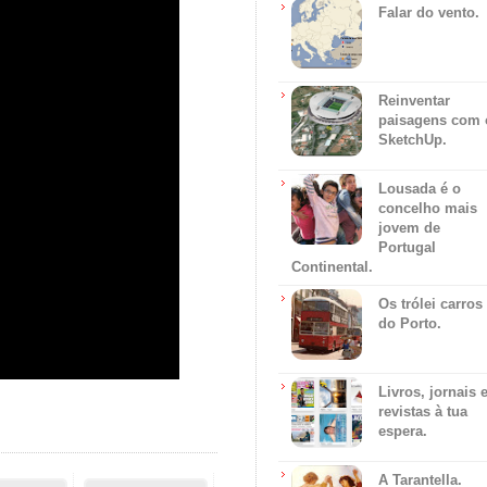
Falar do vento.
Reinventar
paisagens com 
SketchUp.
Lousada é o
concelho mais
jovem de
Portugal
Continental.
Os trólei carros
do Porto.
Livros, jornais 
revistas à tua
espera.
A Tarantella.