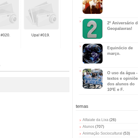
2º Aniversário 
Geopalavras!
 #020.
Upa! #019.
Equinócio de
março.
O uso da água -
textos e opiniõe
dos alunos do
10ºE e F.
temas
Alfaiate da Lixa
(26)
Alunos
(707)
Animação Sociocultural
(53)