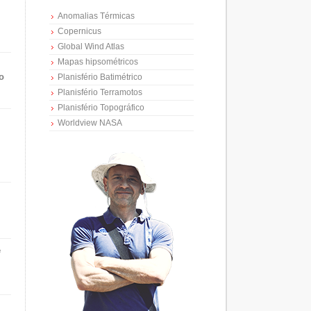
Anomalias Térmicas
Copernicus
Global Wind Atlas
Mapas hipsométricos
o
Planisfério Batimétrico
Planisfério Terramotos
Planisfério Topográfico
Worldview NASA
e