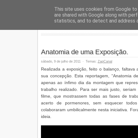
Geopalav
This site uses cookies from Google to d
are shared with Google along with perf
statistics, and to detect and address 
Anatomia de uma Exposição.
sábado, 9 de julho de 2011
·
Temas:
ZapCanal
Realizada a exposição, feito o balanço, faltav
sua concepção. Esta reportagem, “Anatomia de
apenas ao ínfimo dia da montagem que repres
trabalho realizado. Para ser mais justo, seria
filme, que mostrassem todas as fases de trab
acerto de pormenores, sem esquecer todo
colaboraram umbilicalmente nesta iniciativa. 
ideia.