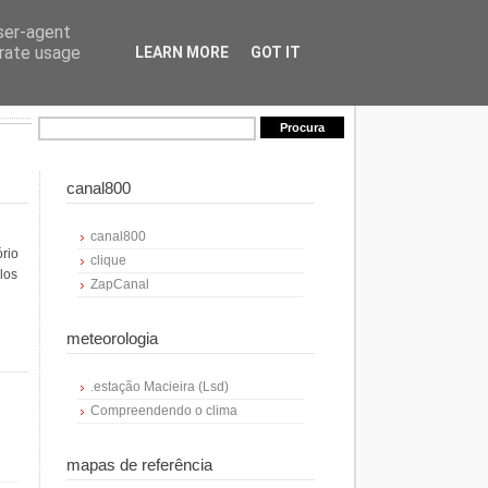
user-agent
erate usage
LEARN MORE
GOT IT
canal800
canal800
ório
clique
los
ZapCanal
meteorologia
.estação Macieira (Lsd)
Compreendendo o clima
mapas de referência