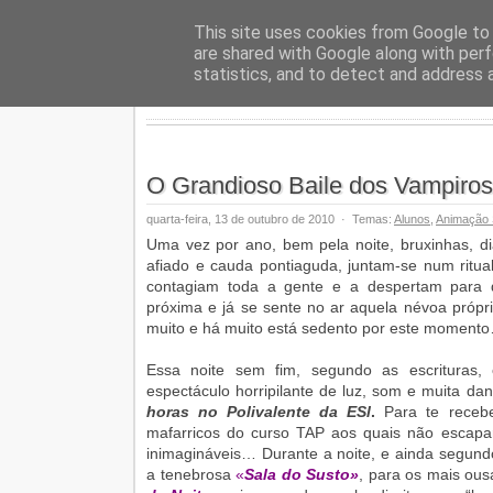
Geopalav
This site uses cookies from Google to d
are shared with Google along with perf
statistics, and to detect and address 
O Grandioso Baile dos Vampiro
quarta-feira, 13 de outubro de 2010
·
Temas:
Alunos
,
Animação S
Uma vez por ano, bem pela noite, bruxinhas, di
afiado e cauda pontiaguda, juntam-se num ritual
contagiam toda a gente e a despertam para d
próxima e já se sente no ar aquela névoa próp
muito e há muito está sedento por este moment
Essa noite sem fim, segundo as escrituras,
espectáculo horripilante de luz, som e muita d
horas no Polivalente da ESl
.
Para te recebe
mafarricos do curso TAP aos quais não escapa
inimagináveis… Durante a noite, e ainda segund
a tenebrosa
«
Sala do Susto»
, para os mais ou