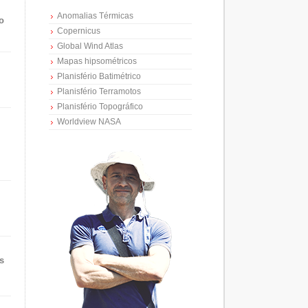
Anomalias Térmicas
o
Copernicus
Global Wind Atlas
Mapas hipsométricos
Planisfério Batimétrico
Planisfério Terramotos
Planisfério Topográfico
Worldview NASA
s