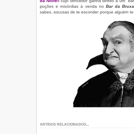
da Noite»
cujo vencedor ganha direito a um “bar
poções e mixórdias à venda no
Bar da Bruxa
sabes, escusas de te esconder porque alguém te
ARTIGOS RELACIONADOS...