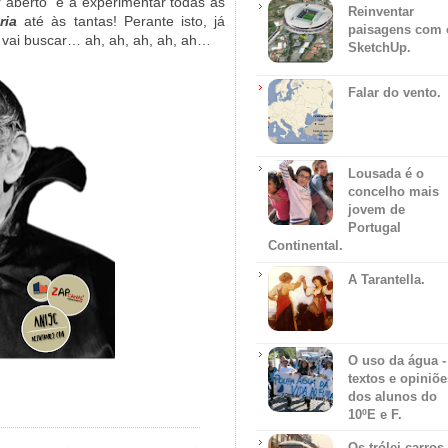
 aberto” e a experimentar todas as
Reinventar
ria
até às tantas! Perante isto, já
paisagens com 
 vai buscar… ah, ah, ah, ah, ah…
SketchUp.
Falar do vento.
Lousada é o
concelho mais
jovem de
Portugal
Continental.
A Tarantella.
O uso da água -
textos e opiniõe
dos alunos do
10ºE e F.
Os trólei carros