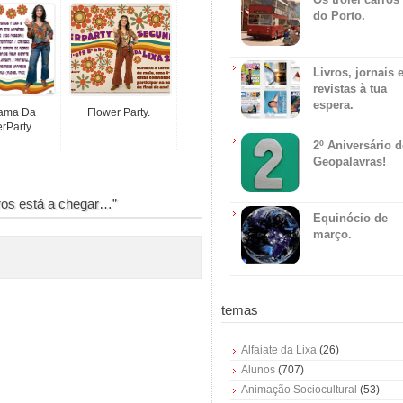
do Porto.
Livros, jornais 
revistas à tua
espera.
ama Da
Flower Party.
rParty.
2º Aniversário 
Geopalavras!
ros está a chegar…”
Equinócio de
março.
temas
Alfaiate da Lixa
(26)
Alunos
(707)
Animação Sociocultural
(53)