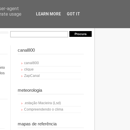
user-agent
erate usage
LEARN MORE
GOT IT
canal800
canal800
ório
clique
los
ZapCanal
meteorologia
.estação Macieira (Lsd)
Compreendendo o clima
mapas de referência