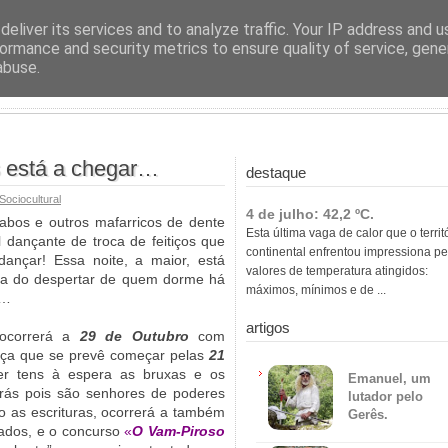
ras
eliver its services and to analyze traffic. Your IP address and 
ormance and security metrics to ensure quality of service, gen
abuse.
s está a chegar…
destaque
ociocultural
4 de julho: 42,2 ºC.
abos e outros mafarricos de dente
Esta última vaga de calor que o territ
 dançante de troca de feitiços que
continental enfrentou impressiona pe
ançar! Essa noite, a maior, está
valores de temperatura atingidos:
ria do despertar de quem dorme há
máximos, mínimos e de ...
o…
artigos
 ocorrerá a
29 de Outubro
com
ança que se prevê começar pelas
21
r tens à espera as bruxas e os
Emanuel, um
rás pois são senhores de poderes
lutador pelo
o as escrituras, ocorrerá a também
Gerês.
sados, e o concurso
«
O Vam-Piroso