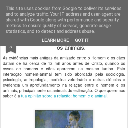
Geopalavras
This site uses cookies from Google to deliver its services
and to analyze traffic. Your IP address and user-agent are
canal800
clique
ZapCanal
shared with Google along with performance and security
metrics to ensure quality of service, generate usage
statistics, and to detect and address abuse.
Geodilema: a relação entre o Homem e
JUN
LEARN MORE
GOT IT
3
os animais.
As evidências mais antigas da amizade entre o Homem e os cães
datam de há cerca de 12 mil anos antes de Cristo, quando os
ossos de homens e cães aparecem na mesma tumba. Esta
interacção homem-animal tem sido abordada pela sociologia,
psicologia, antropologia, medicina veterinária e outras ciências e
evidencia um aprofundamento na relação entre o homem e os
animais, principalmente os animais de estimação. O que queremos
saber é a
tua opinião sobre a relação: homem e o animal.