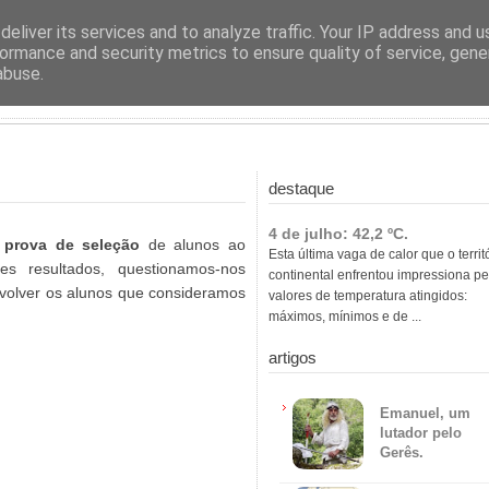
ras
eliver its services and to analyze traffic. Your IP address and 
ormance and security metrics to ensure quality of service, gen
abuse.
destaque
4 de julho: 42,2 ºC.
 prova de seleção
de alunos ao
Esta última vaga de calor que o territ
s resultados, questionamos-nos
continental enfrentou impressiona pe
evolver os alunos que consideramos
valores de temperatura atingidos:
máximos, mínimos e de ...
artigos
Emanuel, um
lutador pelo
Gerês.