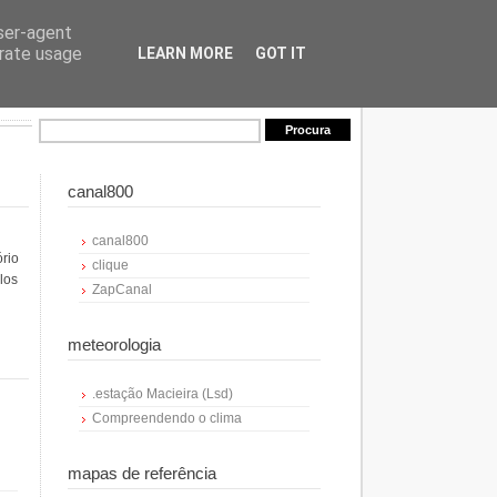
user-agent
erate usage
LEARN MORE
GOT IT
canal800
canal800
ório
clique
los
ZapCanal
meteorologia
.estação Macieira (Lsd)
Compreendendo o clima
mapas de referência