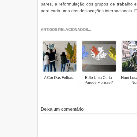
pares, a reformulação dos grupos de trabalho e
para cada uma das deslocações internacionais.
F
ARTIGOS RELACIONADOS...
A Cor Das Folhas.
E Se Uma Certa
Num Loca
Parede Florisse?
Nós
Deixa um comentário