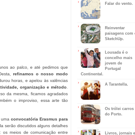
Falar do vento.
Reinventar
paisagens com 
SketchUp.
Lousada é o
concelho mais
jovem de
unos ao palco, e até pedimos que
Portugal
Desta,
refinamos o nosso modo
Continental.
urou horas, e apelou às valências
A Tarantella.
atividade, organização e método
.
rso da mesma, ficamos agradados
mbém o improviso, essa arte tão
Os trólei carros
do Porto.
m uma
convocatória Erasmus para
a serão discutidos alguns detalhes
a: os meios de comunicação entre
Livros, jornais 