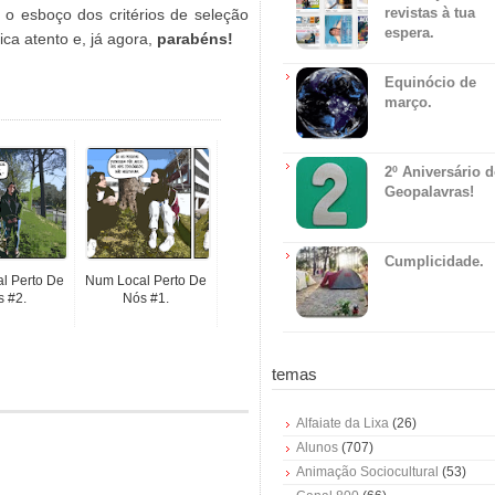
revistas à tua
 o esboço dos critérios de seleção
espera.
ica atento e, já agora,
parabéns!
Equinócio de
março.
2º Aniversário 
Geopalavras!
Cumplicidade.
l Perto De
Num Local Perto De
 #2.
Nós #1.
temas
Alfaiate da Lixa
(26)
Alunos
(707)
Animação Sociocultural
(53)