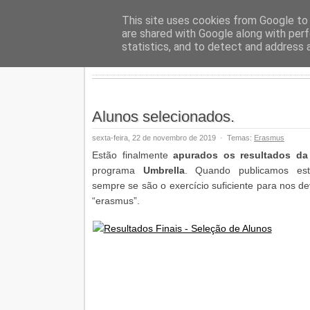
Geopalav
This site uses cookies from Google to d
are shared with Google along with perf
statistics, and to detect and address 
Alunos selecionados.
sexta-feira, 22 de novembro de 2019
·
Temas:
Erasmus
Estão finalmente
apurados os resultados da
programa
Umbrella
. Quando publicamos este
sempre se são o exercício suficiente para nos d
“erasmus”.