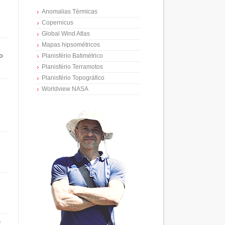
Anomalias Térmicas
Copernicus
Global Wind Atlas
Mapas hipsométricos
o
Planisfério Batimétrico
Planisfério Terramotos
Planisfério Topográfico
Worldview NASA
e