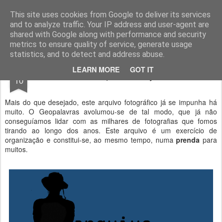
Geopalavras
This site uses cookies from Google to deliver its services
and to analyze traffic. Your IP address and user-agent are
canal800
clique
ZapCanal
shared with Google along with performance and security
metrics to ensure quality of service, generate usage
statistics, and to detect and address abuse.
AUG
LEARN MORE
GOT IT
Um arquivo desejado.
10
Mais do que desejado, este arquivo fotográfico já se impunha há
muito. O Geopalavras avolumou-se de tal modo, que já não
conseguíamos lidar com as milhares de fotografias que fomos
tirando ao longo dos anos. Este arquivo é um exercício de
organização e constitui-se, ao mesmo tempo, numa
prenda
para
muitos.