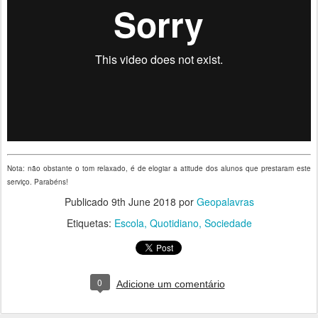
Nota: não obstante o tom relaxado, é de elogiar a atitude dos alunos que prestaram este
serviço. Parabéns!
Publicado
9th June 2018
por
Geopalavras
Etiquetas:
Escola
Quotidiano
Sociedade
0
Adicione um comentário