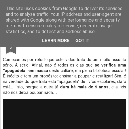
Geopalavras
This site uses cookies from Google to deliver its services
and to analyze traffic. Your IP address and user-agent are
canal800
clique
ZapCanal
shared with Google along with performance and security
metrics to ensure quality of service, generate usage
statistics, and to detect and address abuse.
JUN
LEARN MORE
GOT IT
O apagão.
9
Começamos por referir que este vídeo trata de um muito assunto
sério. A sério! Afinal, não é todos os dias que
se verifica uma
“apagadela” em massa
deste calibre, em plena biblioteca escolar!
É inédito e tem um propósito: ensinar a poupar e reutilizar! Sim, é
na verdade do que trata esta “apagadela” de livros escolares, claro
está… isto, porque a outra já
dura há mais de 9 anos
, e a nós
não nos deixa poupar nada…