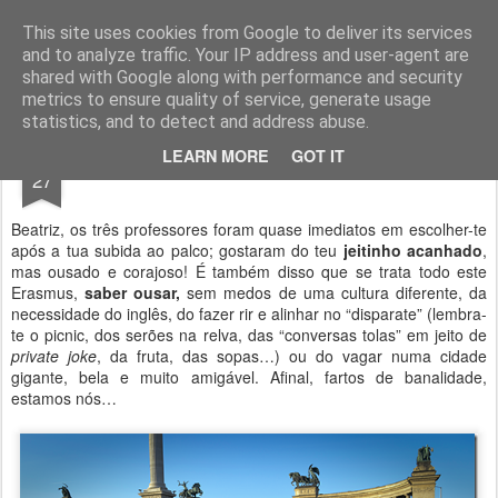
Geopalavras
This site uses cookies from Google to deliver its services
and to analyze traffic. Your IP address and user-agent are
canal800
clique
ZapCanal
shared with Google along with performance and security
metrics to ensure quality of service, generate usage
statistics, and to detect and address abuse.
MAY
LEARN MORE
GOT IT
Sabes, Beatriz…
27
Beatriz, os três professores foram quase imediatos em escolher-te
após a tua subida ao palco; gostaram do teu
jeitinho acanhado
,
mas ousado e corajoso! É também disso que se trata todo este
Erasmus,
saber ousar,
sem medos de uma cultura diferente, da
necessidade do inglês, do fazer rir e alinhar no “disparate” (lembra-
te o picnic, dos serões na relva, das “conversas tolas” em jeito de
private joke
, da fruta, das sopas…) ou do vagar numa cidade
gigante, bela e muito amigável. Afinal, fartos de banalidade,
estamos nós…