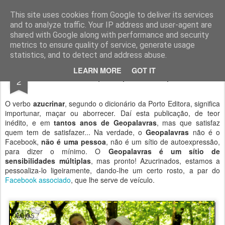
Geopalavras
This site uses cookies from Google to deliver its services
and to analyze traffic. Your IP address and user-agent are
canal800
clique
ZapCanal
shared with Google along with performance and security
metrics to ensure quality of service, generate usage
statistics, and to detect and address abuse.
JUL
LEARN MORE
GOT IT
Azucrina, que o passarão publica!
2
O verbo
azucrinar
, segundo o dicionário da Porto Editora, significa
importunar, maçar ou aborrecer. Daí esta publicação, de teor
inédito, e em
tantos anos de Geopalavras
, mas que satisfaz
quem tem de satisfazer... Na verdade, o
Geopalavras
não é o
Facebook,
não é uma pessoa
, não é um sítio de autoexpressão,
para dizer o mínimo. O
Geopalavras é um sítio de
sensibilidades múltiplas
, mas pronto! Azucrinados, estamos a
pessoaliza-lo ligeiramente, dando-lhe um certo rosto, a par do
Facebook associado
, que lhe serve de veículo.