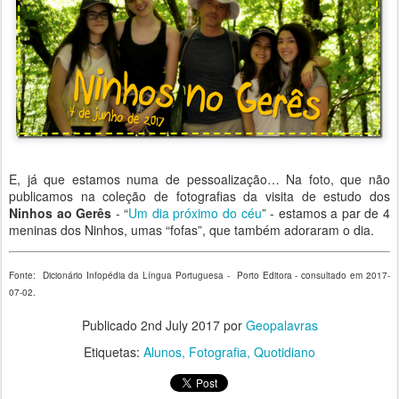
E, já que estamos numa de pessoalização… Na foto, que não
publicamos na coleção de fotografias da visita de estudo dos
Ninhos ao Gerês
- “
Um dia próximo do céu
” - estamos a par de 4
meninas dos Ninhos, umas “fofas”, que também adoraram o dia.
Fonte: Dicionário Infopédia da Língua Portuguesa - Porto Editora - consultado em 2017-
07-02.
Publicado
2nd July 2017
por
Geopalavras
Etiquetas:
Alunos
Fotografia
Quotidiano