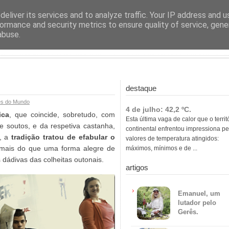
ras
eliver its services and to analyze traffic. Your IP address and 
ormance and security metrics to ensure quality of service, gen
abuse.
destaque
es do Mundo
4 de julho: 42,2 ºC.
ica
, que coincide, sobretudo, com
Esta última vaga de calor que o territ
de soutos, e da respetiva castanha,
continental enfrentou impressiona pe
l, a
tradição tratou de efabular o
valores de temperatura atingidos:
mais do que uma forma alegre de
máximos, mínimos e de ...
dádivas das colheitas outonais.
artigos
Emanuel, um
lutador pelo
Gerês.