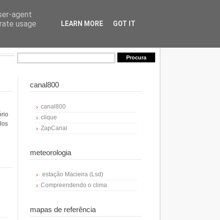
user-agent
erate usage
LEARN MORE
GOT IT
canal800
canal800
ório
clique
los
ZapCanal
meteorologia
.estação Macieira (Lsd)
Compreendendo o clima
mapas de referência