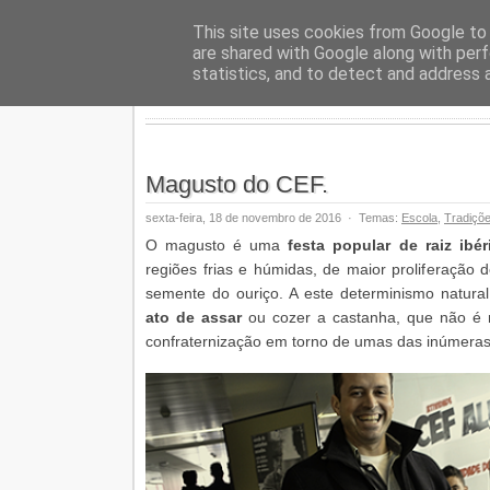
Geopalav
This site uses cookies from Google to d
are shared with Google along with perf
statistics, and to detect and address 
Magusto do CEF.
sexta-feira, 18 de novembro de 2016
·
Temas:
Escola
,
Tradiçõ
O magusto é uma
festa popular de raiz ibér
regiões frias e húmidas, de maior proliferação 
semente do ouriço. A este determinismo natura
ato de assar
ou cozer a castanha, que não é 
confraternização em torno de umas das inúmeras 