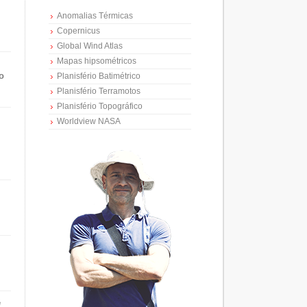
Anomalias Térmicas
Copernicus
Global Wind Atlas
Mapas hipsométricos
o
Planisfério Batimétrico
Planisfério Terramotos
Planisfério Topográfico
Worldview NASA
e