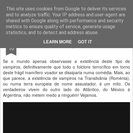
Geopalavras
This site uses cookies from Google to deliver its services
and to analyze traffic. Your IP address and user-agent are
canal800
clique
ZapCanal
shared with Google along with performance and security
metrics to ensure quality of service, generate usage
statistics, and to detect and address abuse.
DEC
LEARN MORE
GOT IT
Vampiros.
10
Se o mundo apenas observasse a existência deste tipo de
vampiros, definitivamente que todo o folclore terrorífico em torno
deste frágil mamífero voador se dissiparia numa comédia. Mais, ao
que parece, a existência de vampiros na Transilvânia (Roménia),
ou numa terra europeia de nome assustador, é um mito. Os
verdadeiros vivem do outro lado do Atlântico, do México à
Argentina, não metem medo a ninguém! Vejamos.