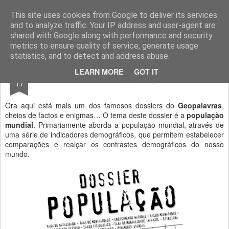
Geopalavras
This site uses cookies from Google to deliver its services
and to analyze traffic. Your IP address and user-agent are
canal800
clique
ZapCanal
shared with Google along with performance and security
metrics to ensure quality of service, generate usage
statistics, and to detect and address abuse.
NOV
LEARN MORE
GOT IT
Dossier população!
17
Ora aqui está mais um dos famosos dossiers do
Geopalavras
,
cheios de factos e enigmas… O tema deste dossier é a
população
mundial
. Primariamente aborda a população mundial, através de
uma série de indicadores demográficos, que permitem estabelecer
comparações e realçar os contrastes demográficos do nosso
mundo.