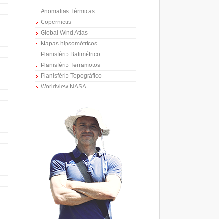
Anomalias Térmicas
Copernicus
Global Wind Atlas
Mapas hipsométricos
Planisfério Batimétrico
Planisfério Terramotos
Planisfério Topográfico
Worldview NASA