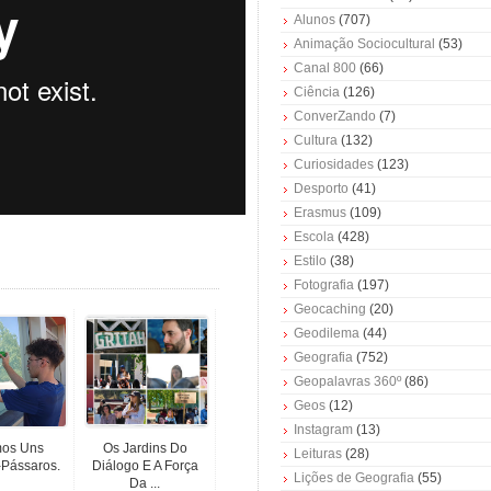
Alunos
(707)
Animação Sociocultural
(53)
Canal 800
(66)
Ciência
(126)
ConverZando
(7)
Cultura
(132)
Curiosidades
(123)
Desporto
(41)
Erasmus
(109)
Escola
(428)
Estilo
(38)
Fotografia
(197)
Geocaching
(20)
Geodilema
(44)
Geografia
(752)
Geopalavras 360º
(86)
Geos
(12)
Instagram
(13)
os Uns
Os Jardins Do
Leituras
(28)
Pássaros.
Diálogo E A Força
Lições de Geografia
(55)
Da ...