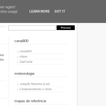
user-agent
erate usage
LEARN MORE
GOT IT
canal800
canal800
ório
clique
los
ZapCanal
meteorologia
.estação Macieira (Lsd)
Compreendendo o clima
mapas de referência