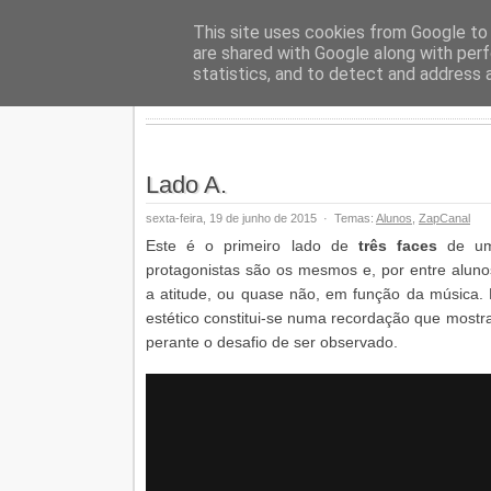
Geopalav
This site uses cookies from Google to d
are shared with Google along with perf
statistics, and to detect and address 
Lado A.
sexta-feira, 19 de junho de 2015
·
Temas:
Alunos
,
ZapCanal
Este é o primeiro lado de
três faces
de um 
protagonistas são os mesmos e, por entre alunos
a atitude, ou quase não, em função da música. 
estético constitui-se numa recordação que most
perante o desafio de ser observado.