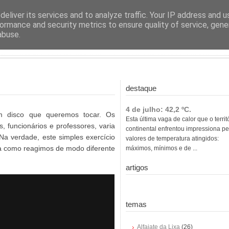
ras
eliver its services and to analyze traffic. Your IP address and 
ormance and security metrics to ensure quality of service, gen
abuse.
destaque
4 de julho: 42,2 ºC.
disco que queremos tocar. Os
Esta última vaga de calor que o territ
, funcionários e professores, varia
continental enfrentou impressiona pe
Na verdade, este simples exercício
valores de temperatura atingidos:
ra como reagimos de modo diferente
máximos, mínimos e de ...
artigos
temas
Alfaiate da Lixa
(26)