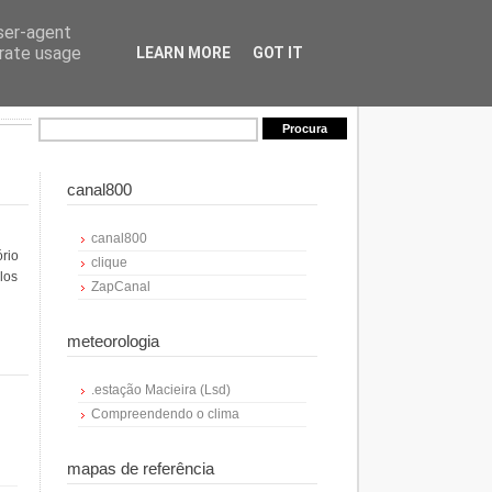
user-agent
erate usage
LEARN MORE
GOT IT
canal800
canal800
ório
clique
los
ZapCanal
meteorologia
.estação Macieira (Lsd)
Compreendendo o clima
mapas de referência