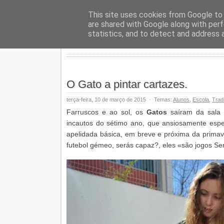
Geopalav
This site uses cookies from Google to d
are shared with Google along with perf
statistics, and to detect and address 
O Gato a pintar cartazes.
terça-feira, 10 de março de 2015
·
Temas:
Alunos
,
Escola
,
Trad
Farruscos e ao sol, os
Gatos
saíram da sala e
incautos do sétimo ano, que ansiosamente esp
apelidada básica, em breve e próxima da primav
futebol gémeo, serás capaz?, eles «são jogos Sen