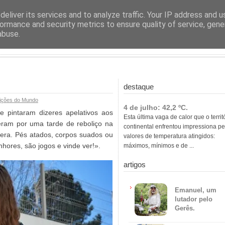
ras
eliver its services and to analyze traffic. Your IP address and 
ormance and security metrics to ensure quality of service, gen
abuse.
destaque
ições do Mundo
4 de julho: 42,2 ºC.
 pintaram dizeres apelativos aos
Esta última vaga de calor que o territ
eram por uma tarde de reboliço na
continental enfrentou impressiona pe
era. Pés atados, corpos suados ou
valores de temperatura atingidos:
hores, são jogos e vinde ver!».
máximos, mínimos e de ...
artigos
Emanuel, um
lutador pelo
Gerês.