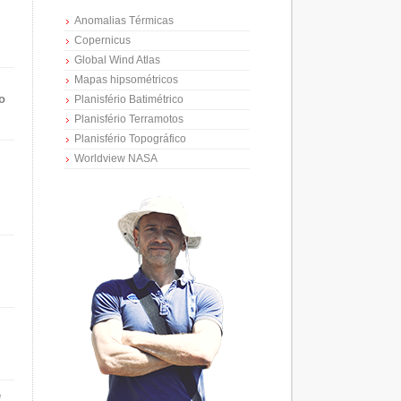
Anomalias Térmicas
Copernicus
Global Wind Atlas
Mapas hipsométricos
o
Planisfério Batimétrico
Planisfério Terramotos
Planisfério Topográfico
Worldview NASA
e