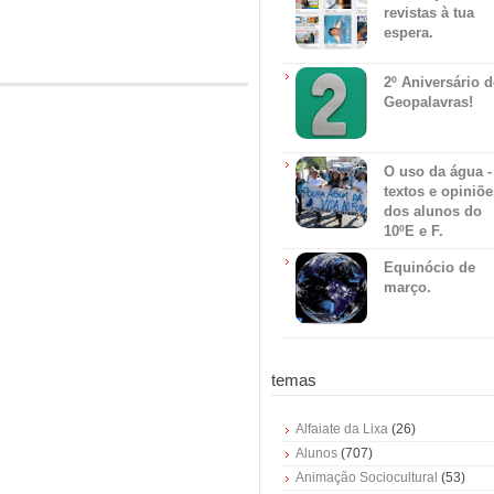
revistas à tua
espera.
2º Aniversário 
Geopalavras!
O uso da água -
textos e opiniõe
dos alunos do
10ºE e F.
Equinócio de
março.
temas
Alfaiate da Lixa
(26)
Alunos
(707)
Animação Sociocultural
(53)