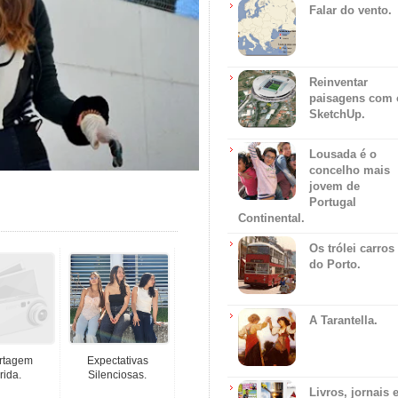
Falar do vento.
Reinventar
paisagens com 
SketchUp.
Lousada é o
concelho mais
jovem de
Portugal
Continental.
Os trólei carros
do Porto.
A Tarantella.
rtagem
Expectativas
rida.
Silenciosas.
Livros, jornais 