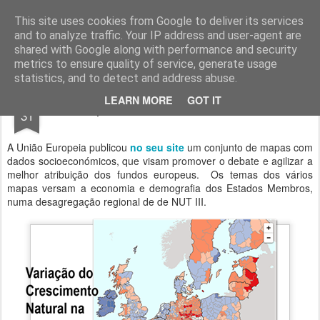
Geopalavras
This site uses cookies from Google to deliver its services
and to analyze traffic. Your IP address and user-agent are
canal800
clique
ZapCanal
shared with Google along with performance and security
metrics to ensure quality of service, generate usage
statistics, and to detect and address abuse.
JUL
LEARN MORE
GOT IT
Mapas socioeconómicos da UE.
31
A União Europeia publicou
no seu site
um conjunto de mapas com
dados socioeconómicos, que visam promover o debate e agilizar a
melhor atribuição dos fundos europeus. Os temas dos vários
mapas versam a economia e demografia dos Estados Membros,
numa desagregação regional de de NUT III.