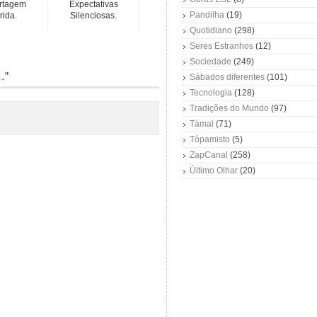
rtagem
Expectativas
Pandilha
(19)
rida.
Silenciosas.
Quotidiano
(298)
Seres Estranhos
(12)
Sociedade
(249)
…”
Sábados diferentes
(101)
Tecnologia
(128)
Tradições do Mundo
(97)
Támal
(71)
Tópamisto
(5)
ZapCanal
(258)
Último Olhar
(20)