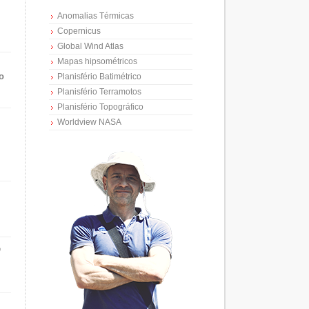
Anomalias Térmicas
Copernicus
Global Wind Atlas
Mapas hipsométricos
o
Planisfério Batimétrico
Planisfério Terramotos
Planisfério Topográfico
Worldview NASA
e