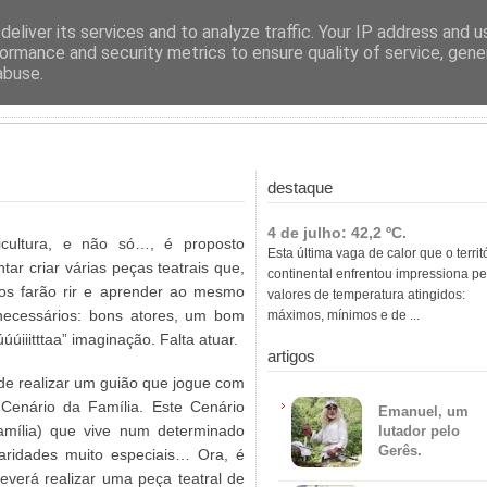
ras
eliver its services and to analyze traffic. Your IP address and 
ormance and security metrics to ensure quality of service, gen
abuse.
destaque
4 de julho: 42,2 ºC.
ultura, e não só…, é proposto
Esta última vaga de calor que o territ
ar criar várias peças teatrais que,
continental enfrentou impressiona pe
 nos farão rir e aprender ao mesmo
valores de temperatura atingidos:
 necessários: bons atores, um bom
máximos, mínimos e de ...
úiiitttaa” imaginação. Falta atuar.
artigos
de realizar um guião que jogue com
Cenário da Família. Este Cenário
Emanuel, um
amília) que vive num determinado
lutador pelo
Gerês.
ularidades muito especiais… Ora, é
verá realizar uma peça teatral de