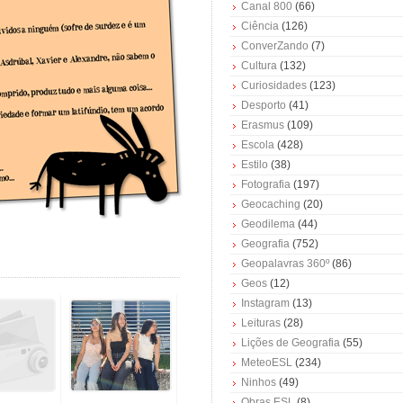
Canal 800
(66)
Ciência
(126)
ConverZando
(7)
Cultura
(132)
Curiosidades
(123)
Desporto
(41)
Erasmus
(109)
Escola
(428)
Estilo
(38)
Fotografia
(197)
Geocaching
(20)
Geodilema
(44)
Geografia
(752)
Geopalavras 360º
(86)
Geos
(12)
Instagram
(13)
Leituras
(28)
Lições de Geografia
(55)
MeteoESL
(234)
Ninhos
(49)
Obras ESL
(8)