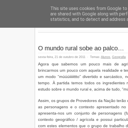
Geopalav
This site uses cookies from Google to d
are shared with Google along with perf
statistics, and to detect and address 
O mundo rural sobe ao palco…
sexta-feira, 21 de outubro de 2011
·
Temas:
Alunos
,
Geografia
Agora que sabemos um pouco mais de agric
brincarmos um pouco com aquela realidade e tent
um modo “múúúiiiiittto” divertido e sarcástico,
tempo. À partida temos todos os ingredientes
estudo sobre o mundo rural e, acima de tudo, “múú
Assim, os grupos de Provedores da Nação terão 
as personagens e o contexto apresentado no 
apresenta-nos um conjunto de personagens (f
contexto geográfico / agrícola e possui partic
com estes elementos que o grupo de trabalho de