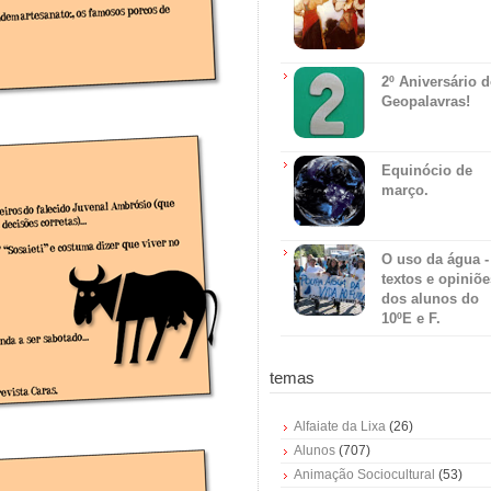
2º Aniversário 
Geopalavras!
Equinócio de
março.
O uso da água -
textos e opiniõe
dos alunos do
10ºE e F.
temas
Alfaiate da Lixa
(26)
Alunos
(707)
Animação Sociocultural
(53)