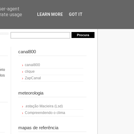
user-agent
erate usage
LEARN MORE
GOT IT
canal800
canal800
ório
clique
los
ZapCanal
meteorologia
.estação Macieira (Lsd)
Compreendendo o clima
mapas de referência