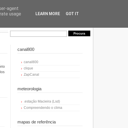
user-agent
erate usage
LEARN MORE
GOT IT
canal800
canal800
ório
clique
los
ZapCanal
meteorologia
.estação Macieira (Lsd)
Compreendendo o clima
mapas de referência