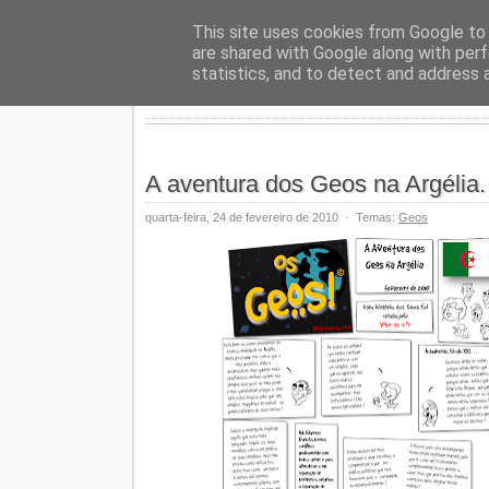
Geopalav
This site uses cookies from Google to d
are shared with Google along with perf
statistics, and to detect and address 
A aventura dos Geos na Argélia.
quarta-feira, 24 de fevereiro de 2010
·
Temas:
Geos