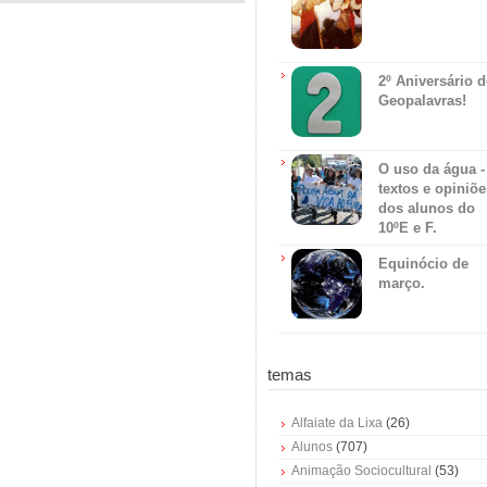
2º Aniversário 
Geopalavras!
O uso da água -
textos e opiniõe
dos alunos do
10ºE e F.
Equinócio de
março.
temas
Alfaiate da Lixa
(26)
Alunos
(707)
Animação Sociocultural
(53)