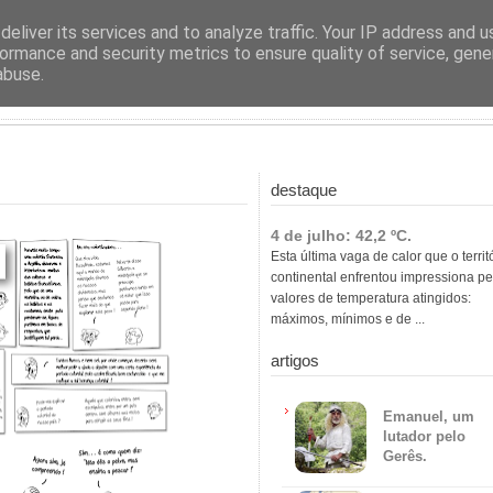
ras
eliver its services and to analyze traffic. Your IP address and 
ormance and security metrics to ensure quality of service, gen
abuse.
destaque
4 de julho: 42,2 ºC.
Esta última vaga de calor que o territ
continental enfrentou impressiona pe
valores de temperatura atingidos:
máximos, mínimos e de ...
artigos
Emanuel, um
lutador pelo
Gerês.