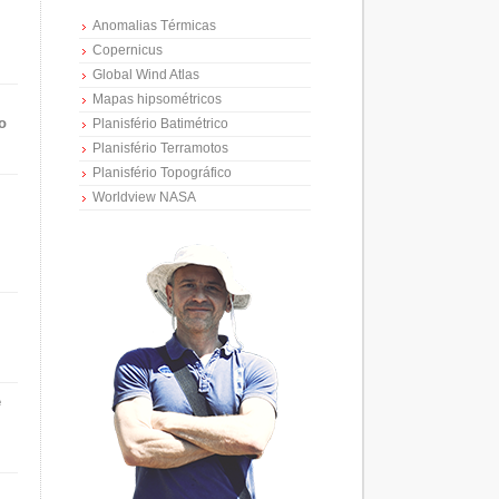
Anomalias Térmicas
Copernicus
Global Wind Atlas
Mapas hipsométricos
o
Planisfério Batimétrico
Planisfério Terramotos
Planisfério Topográfico
Worldview NASA
e