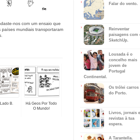
Falar do vento.
rindaste-nos com um ensaio que
Reinventar
 países mundiais transportaram
paisagens com 
s.
SketchUp.
Lousada é o
concelho mais
jovem de
Portugal
Continental.
Os trólei carros
do Porto.
 Lado B.
Há Geos Por Todo
O Mundo!
Livros, jornais 
revistas à tua
espera.
A Tarantella.