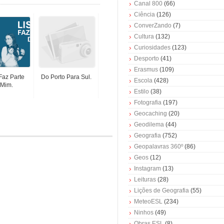
Canal 800
(66)
Ciência
(126)
ConverZando
(7)
Cultura
(132)
Curiosidades
(123)
Desporto
(41)
Erasmus
(109)
Faz Parte
Do Porto Para Sul.
Escola
(428)
Mim.
Estilo
(38)
Fotografia
(197)
Geocaching
(20)
Geodilema
(44)
Geografia
(752)
Geopalavras 360º
(86)
Geos
(12)
Instagram
(13)
Leituras
(28)
Lições de Geografia
(55)
MeteoESL
(234)
Ninhos
(49)
Obras ESL
(8)