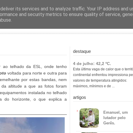
ras
eliver its services and to analyze traffic. Your IP address and 
ormance and security metrics to ensure quality of service, gen
abuse.
destaque
4 de julho: 42,2 ºC.
ir ao telhado da ESL, onde tenho
Esta última vaga de calor que o territ
foto
voltada para norte e outra para
continental enfrentou impressiona pe
 semelhante por estas bandas, nem
valores de temperatura atingidos:
da altitude a que as fotos foram
máximos, mínimos e de ...
 equipamentos instalada no telhado
artigos
a do horizonte, o que explica a
Emanuel, um
lutador pelo
Gerês.