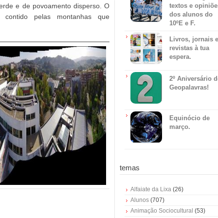
textos e opiniõe
verde e de povoamento disperso. O
dos alunos do
 contido pelas montanhas que
10ºE e F.
Livros, jornais 
revistas à tua
espera.
2º Aniversário 
Geopalavras!
Equinócio de
março.
temas
Alfaiate da Lixa
(26)
Alunos
(707)
Animação Sociocultural
(53)