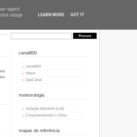
user-agent
erate usage
LEARN MORE
GOT IT
canal800
canal800
ório
clique
los
ZapCanal
meteorologia
.estação Macieira (Lsd)
Compreendendo o clima
mapas de referência