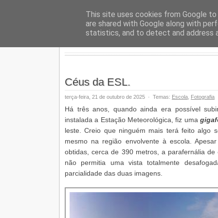
Geopalav
This site uses cookies from Google to d
are shared with Google along with perf
statistics, and to detect and address 
Céus da ESL.
terça-feira, 21 de outubro de 2025
·
Temas:
Escola
,
Fotografia
Há três anos, quando ainda era possível sub
instalada a Estação Meteorológica, fiz uma
giga
leste. Creio que ninguém mais terá feito algo
mesmo na região envolvente à escola. Apesar 
obtidas, cerca de 390 metros, a parafernália de
não permitia uma vista totalmente desafogad
parcialidade das duas imagens.