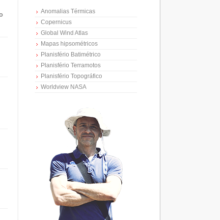
Anomalias Térmicas
o
Copernicus
Global Wind Atlas
Mapas hipsométricos
Planisfério Batimétrico
Planisfério Terramotos
Planisfério Topográfico
Worldview NASA