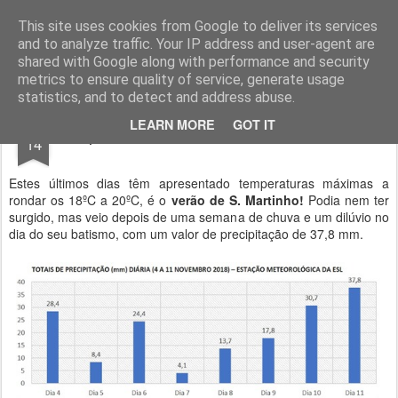
Geopalavras
This site uses cookies from Google to deliver its services
and to analyze traffic. Your IP address and user-agent are
canal800
clique
ZapCanal
shared with Google along with performance and security
metrics to ensure quality of service, generate usage
statistics, and to detect and address abuse.
NOV
LEARN MORE
GOT IT
Supostamente o verão de S. Martinho.
14
Estes últimos dias têm apresentado temperaturas máximas a
rondar os 18ºC a 20ºC, é o
verão de S. Martinho!
Podia nem ter
surgido, mas veio depois de uma semana de chuva e um dilúvio no
dia do seu batismo, com um valor de precipitação de 37,8 mm.