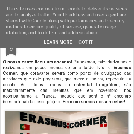
Geopalavras
This site uses cookies from Google to deliver its services
and to analyze traffic. Your IP address and user-agent are
canal800
clique
ZapCanal
shared with Google along with performance and security
metrics to ensure quality of service, generate usage
statistics, and to detect and address abuse.
OCT
LEARN MORE
GOT IT
O nosso canto.
9
O nosso canto ficou um encanto!
Planeamos, calendarizamos e
realizamos em pouco menos de uma tarde livre, o
Erasmus
Corner
, que doravante servirá como ponto de divulgação das
atividades que este programa, que mexe e motiva, repercute na
escola. As fotos fixadas no
estendal fotográfico
, são
maioritariamente das meninas que em novembro, nos
acompanharão a França, naquele que será o 4º encontro
internacional de nosso projeto.
Em maio somos nós a receber!