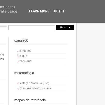
user-agent
erate usage
LEARN MORE
GOT IT
canal800
canal800
ório
clique
los
ZapCanal
meteorologia
.estação Macieira (Lsd)
Compreendendo o clima
mapas de referência