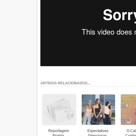
ARTIGOS RELACIONADOS...
Reportagem
Expectativas
O Cal
Florida.
Silenciosas.
Conhe