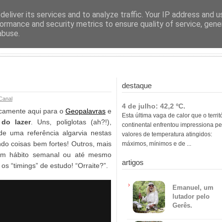
ras
eliver its services and to analyze traffic. Your IP address and 
ormance and security metrics to ensure quality of service, gen
abuse.
destaque
Canal
4 de julho: 42,2 ºC.
ticamente aqui para o
Geopalavras
e
Esta última vaga de calor que o territ
 do lazer
. Uns, poliglotas (ah?!),
continental enfrentou impressiona pe
de uma referência algarvia nestas
valores de temperatura atingidos:
ndo coisas bem fortes! Outros, mais
máximos, mínimos e de ...
e um hábito semanal ou até mesmo
artigos
s “timings” de estudo! “Orraite?”.
Emanuel, um
lutador pelo
Gerês.