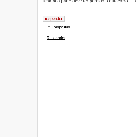
uma boa parte deve ter perdido o autocarro… ;)
responder
Respostas
Responder