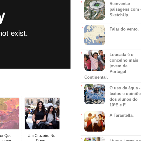
Reinventar
paisagens com 
SketchUp.
Falar do vento.
Lousada é o
concelho mais
jovem de
Portugal
Continental.
O uso da água -
textos e opiniõe
dos alunos do
10ºE e F.
A Tarantella.
or Que
Um Cruzeiro No
cemos.
Douro.
Livros, jornais 