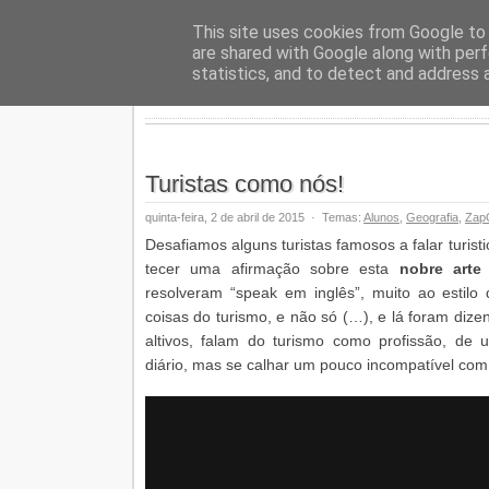
Geopalav
This site uses cookies from Google to d
are shared with Google along with perf
statistics, and to detect and address 
Turistas como nós!
quinta-feira, 2 de abril de 2015
·
Temas:
Alunos
,
Geografia
,
Zap
Desafiamos alguns turistas famosos a falar turis
tecer uma afirmação sobre esta
nobre arte
resolveram “speak em inglês”, muito ao estilo 
coisas do turismo, e não só (…), e lá foram dize
altivos, falam do turismo como profissão, d
diário, mas se calhar um pouco incompatível com o