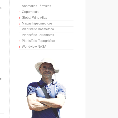
Anomalias Térmicas
o
Copernicus
Global Wind Atlas
Mapas hipsométricos
Planisfério Batimétrico
Planisfério Terramotos
Planisfério Topográfico
Worldview NASA
s
e