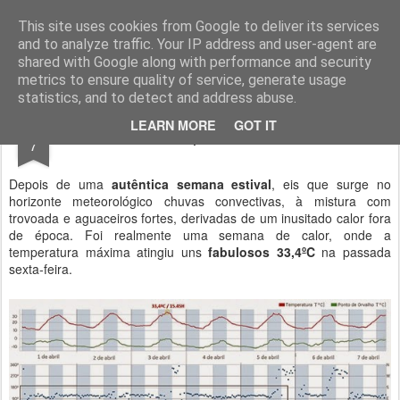
Geopalavras
This site uses cookies from Google to deliver its services
and to analyze traffic. Your IP address and user-agent are
canal800
clique
ZapCanal
shared with Google along with performance and security
metrics to ensure quality of service, generate usage
statistics, and to detect and address abuse.
APR
LEARN MORE
GOT IT
O bom tempo está a terminar.
7
Depois de uma
autêntica semana estival
, eis que surge no
horizonte meteorológico chuvas convectivas, à mistura com
trovoada e aguaceiros fortes, derivadas de um inusitado calor fora
de época. Foi realmente uma semana de calor, onde a
temperatura máxima atingiu uns
fabulosos 33,4ºC
na passada
sexta-feira.