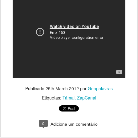
Publicado
25th March 2012
por
Geopalavras
Etiquetas:
Támal
ZapCanal
0
Adicione um comentário