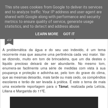
Geopalavras
This site uses cookies from Google to deliver its services
and to analyze traffic. Your IP address and user-agent are
canal800
clique
ZapCanal
shared with Google along with performance and security
metrics to ensure quality of service, generate usage
statistics, and to detect and address abuse.
MAR
LEARN MORE
GOT IT
Dia mundial da água.
25
A problemática da água e do seu uso indevido, é um tema
recorrente mas que assume uma pertinência cada vez maior. Vai-
se dizendo, muito em tom de brincadeira, que um dia destes o
liquido precioso deixará de ser abundante. No mesmo tom,
enumera-se facilmente uma série de medidas com vista à sua
poupança e proteção e adivinha-se, pelo tom do grave do clima,
que as mesmas deixarão, mais tarde ou mais cedo, os compêndios
escolares e terão de ser levada à prática. É este o tema de mais
uma excelente reportagem para o
Támal
, realizada pela Letícia,
Liliana e Margarida do 11ºE.