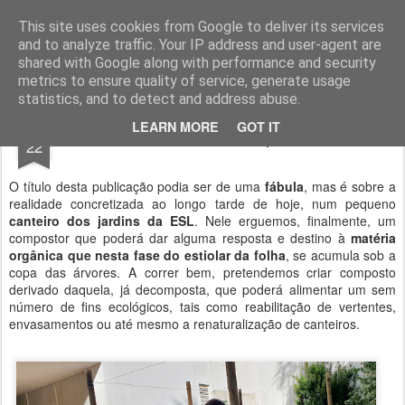
Geopalavras
This site uses cookies from Google to deliver its services
and to analyze traffic. Your IP address and user-agent are
canal800
clique
ZapCanal
shared with Google along with performance and security
metrics to ensure quality of service, generate usage
statistics, and to detect and address abuse.
OCT
LEARN MORE
GOT IT
Leandro e o compostor.
22
O título desta publicação podia ser de uma
fábula
, mas é sobre a
realidade concretizada ao longo tarde de hoje, num pequeno
canteiro dos jardins da ESL
. Nele erguemos, finalmente, um
compostor que poderá dar alguma resposta e destino à
matéria
orgânica que nesta fase do estiolar da folha
, se acumula sob a
copa das árvores. A correr bem, pretendemos criar composto
derivado daquela, já decomposta, que poderá alimentar um sem
número de fins ecológicos, tais como reabilitação de vertentes,
envasamentos ou até mesmo a renaturalização de canteiros.