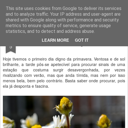
Geopalavras
This site uses cookies from Google to deliver its services
and to analyze traffic. Your IP address and user-agent are
canal800
clique
ZapCanal
shared with Google along with performance and security
metrics to ensure quality of service, generate usage
statistics, and to detect and address abuse.
APR
LEARN MORE
GOT IT
Primavera envergonhada.
5
Hoje tivemos o primeiro dia digno da primavera. Ventosa e de sol
brilhante, a tarde pôs-se apetecível para procurar sinais de uma
estação que costuma surgir desavergonhada, por vezes
rivalizando com verão, mas que anda tímida, mas nem por isso
menos bela, bem pelo contrário. Basta saber onde procurar, pois
ela já desponta e fascina.