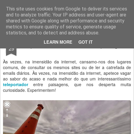
Geopalavras
This site uses cookies from Google to deliver its services
and to analyze traffic. Your IP address and user-agent are
canal800
clique
ZapCanal
shared with Google along with performance and security
metrics to ensure quality of service, generate usage
statistics, and to detect and address abuse.
MAR
LEARN MORE
GOT IT
Teleportador entre belíssimas paisagens.
29
Às vezes, na imensidão da internet, cansamo-nos dos lugares
comuns, de consultar os mesmos sites ou de ler a catrefada de
emails diários. Às vezes, na imensidão da internet, apetece vagar
ao sabor do acaso e nada melhor do que um interessantíssimo
teleportador
entre paisagens, que nos desperta muita
curiosidade. Experimentem!