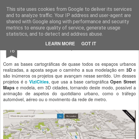
Geopalavras
This site uses cookies from Google to deliver its services
and to analyze traffic. Your IP address and user-agent are
canal800
clique
ZapCanal
shared with Google along with performance and security
metrics to ensure quality of service, generate usage
statistics, and to detect and address abuse.
FEB
LEARN MORE
GOT IT
Mapas 3D.
16
Com as bases cartográficas de quase todos os espaços urbanos
realizadas, a aposta segue o caminho a sua modelação em
3D
e
são inúmeros os projetos que avançam nesse sentido. Um desses
projetos é o
ViziCities
, que usa a base cartográfica
Open Street
Maps
e modela, em 3D cidades, tornando deste modo, possível a
animação de aspetos do quotidiano urbano, como o tráfego
automóvel, aéreo ou o movimento da rede de metro.