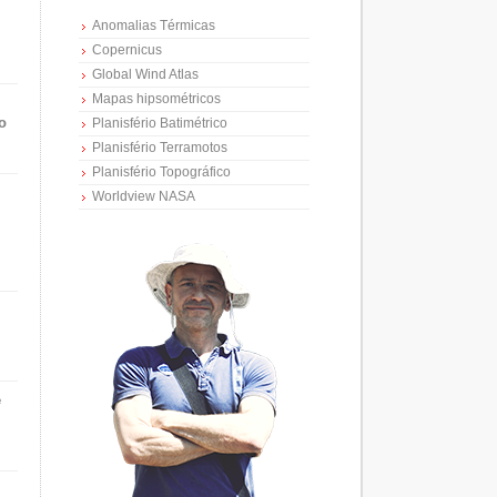
Anomalias Térmicas
Copernicus
Global Wind Atlas
Mapas hipsométricos
o
Planisfério Batimétrico
Planisfério Terramotos
Planisfério Topográfico
Worldview NASA
e