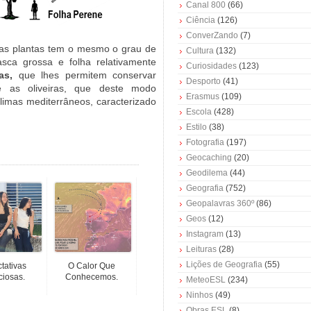
Canal 800
(66)
Ciência
(126)
ConverZando
(7)
 as plantas tem o mesmo o grau de
Cultura
(132)
sca grossa e folha relativamente
Curiosidades
(123)
as,
que lhes permitem conservar
Desporto
(41)
 as oliveiras, que deste modo
Erasmus
(109)
climas mediterrâneos, caracterizado
Escola
(428)
Estilo
(38)
Fotografia
(197)
Geocaching
(20)
Geodilema
(44)
Geografia
(752)
Geopalavras 360º
(86)
Geos
(12)
Instagram
(13)
Leituras
(28)
Lições de Geografia
(55)
tativas
O Calor Que
ciosas.
Conhecemos.
MeteoESL
(234)
Ninhos
(49)
Obras ESL
(8)