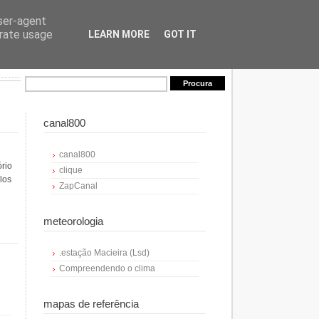
user-agent
erate usage
LEARN MORE
GOT IT
canal800
canal800
ório
clique
los
ZapCanal
meteorologia
.estação Macieira (Lsd)
Compreendendo o clima
mapas de referência