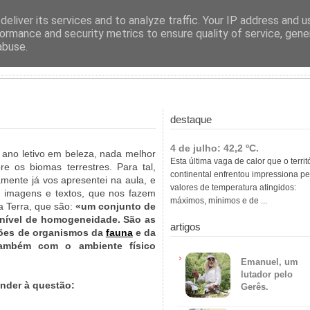
ras
eliver its services and to analyze traffic. Your IP address and 
ormance and security metrics to ensure quality of service, gen
abuse.
destaque
4 de julho: 42,2 ºC.
o ano letivo em beleza, nada melhor
Esta última vaga de calor que o territ
e os biomas terrestres. Para tal,
continental enfrentou impressiona pe
amente já vos apresentei na aula, e
valores de temperatura atingidos:
s, imagens e textos, que nos fazem
máximos, mínimos e de ...
 Terra, que são:
«um conjunto de
 nível de homogeneidade. São as
artigos
ções de organismos da
fauna
e da
o também com o ambiente
físico
Emanuel, um
lutador pelo
onder à questão:
Gerês.