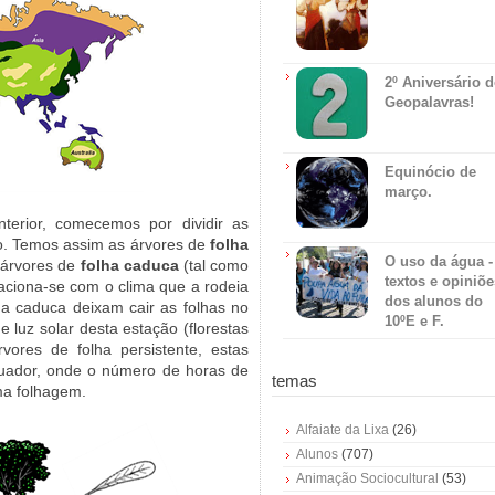
2º Aniversário 
Geopalavras!
Equinócio de
março.
erior, comecemos por dividir as
o. Temos assim as árvores de
folha
O uso da água -
s árvores de
folha caduca
(tal como
textos e opiniõe
aciona-se com o clima que a rodeia
dos alunos do
lha caduca deixam cair as folhas no
10ºE e F.
 luz solar desta estação (florestas
ores de folha persistente, estas
quador, onde o número de horas de
temas
ma folhagem.
Alfaiate da Lixa
(26)
Alunos
(707)
Animação Sociocultural
(53)