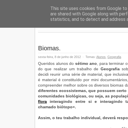
Geopalav
This site uses cookies from Google to d
are shared with Google along with perf
statistics, and to detect and address 
Biomas.
sexta-feira, 8 de junho de 2012
·
Temas:
Alunos
,
Geografia
Queridos alunos do
sétimo ano
, para terminar 
do que realizar um trabalho de
Geografia
sobr
decidi reunir uma série de material, que inclusiv
é material é constituído por mini documentário
compreender melhor sobre os diversos biomas da
diferentes
ecossistemas
, que possuem certo
comunidades
biológicas
, ou seja, as popula
flora
interagindo entre si e interagind
chamado
biótopo
».
Assim, o teu trabalho individual, deverá resp