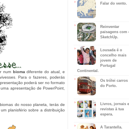
Falar do vento.
Reinventar
paisagens com 
SketchUp.
Lousada é o
concelho mais
jovem de
Portugal
Continental.
ver num
bioma
diferente do atual, e
vivesses. Para o fazeres, poderás
Os trólei carros
apresentação poderá ser no formato
do Porto.
, uma apresentação de PowerPoint,
Livros, jornais 
biomas do nosso planeta, terás de
revistas à tua
m planisfério sobre a distribuição
espera.
A Tarantella.