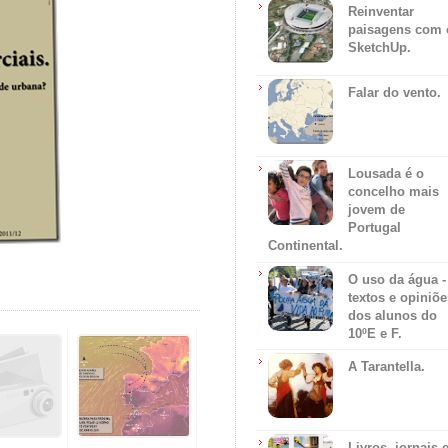
Reinventar
paisagens com 
SketchUp.
Falar do vento.
Lousada é o
concelho mais
jovem de
Portugal
Continental.
O uso da água -
textos e opiniõe
dos alunos do
10ºE e F.
A Tarantella.
Livros, jornais 