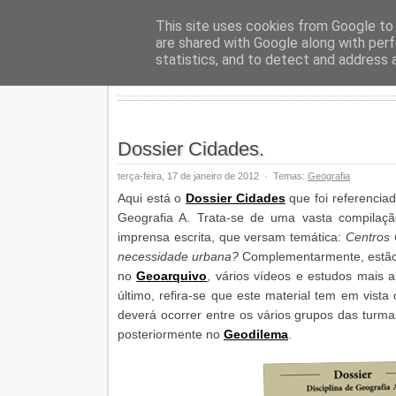
Geopalav
This site uses cookies from Google to d
are shared with Google along with perf
statistics, and to detect and address 
Dossier Cidades.
terça-feira, 17 de janeiro de 2012
·
Temas:
Geografia
Aqui está o
Dossier Cidades
que foi referencia
Geografia A. Trata-se de uma vasta compilaçã
imprensa escrita, que versam temática:
Centros
necessidade urbana?
Complementarmente, estão 
no
Geoarquivo
, vários vídeos e estudos mais 
último, refira-se que este material tem em vista
deverá ocorrer entre os vários grupos das turma
posteriormente no
Geodilema
.