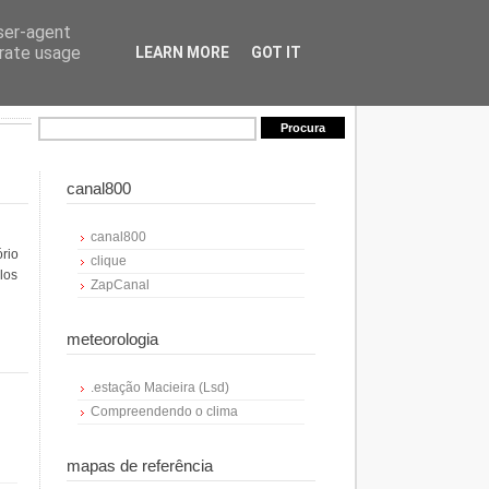
user-agent
erate usage
LEARN MORE
GOT IT
canal800
canal800
ório
clique
los
ZapCanal
meteorologia
.estação Macieira (Lsd)
Compreendendo o clima
mapas de referência