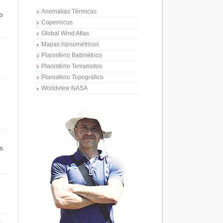
Anomalias Térmicas
o
Copernicus
Global Wind Atlas
Mapas hipsométricos
Planisfério Batimétrico
Planisfério Terramotos
Planisfério Topográfico
Worldview NASA
s
e