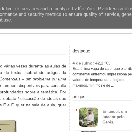
ras
eliver its services and to analyze traffic. Your IP address and 
ormance and security metrics to ensure quality of service, gen
abuse.
destaque
4 de julho: 42,2 ºC.
do várias vezes durante as aulas de
Esta última vaga de calor que o territ
o de textos, sobretudo artigos da
continental enfrentou impressiona pe
 Comerciais – um problema ou uma
valores de temperatura atingidos:
também disponíveis para consulta
máximos, mínimos e de ...
aprofundados sobre a temática. Por
artigos
 o debate / discussão de ideias que
s E e F, quer na sala de aula, quer
Emanuel, um
lutador pelo
Gerês.