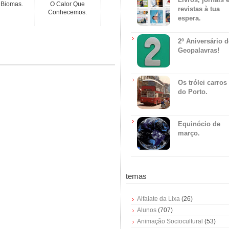
 Biomas.
O Calor Que
revistas à tua
Conhecemos.
espera.
2º Aniversário 
Geopalavras!
Os trólei carros
do Porto.
Equinócio de
março.
temas
Alfaiate da Lixa
(26)
Alunos
(707)
Animação Sociocultural
(53)