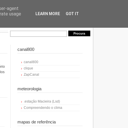
user-agent
erate usage
LEARN MORE
GOT IT
canal800
canal800
ório
clique
los
ZapCanal
meteorologia
.estação Macieira (Lsd)
Compreendendo o clima
mapas de referência