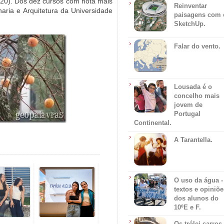
 20). Dos dez cursos com nota mais
Reinventar
haria e Arquitetura da Universidade
paisagens com 
SketchUp.
Falar do vento.
Lousada é o
concelho mais
jovem de
Portugal
Continental.
A Tarantella.
O uso da água -
textos e opiniõe
dos alunos do
10ºE e F.
Os trólei carros