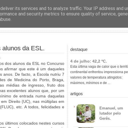
ras
eliver its services and to analyze traffic. Your IP address and 
ormance and security metrics to ensure quality of service, gen
abuse.
s alunos da ESL.
destaque
a
4 de julho: 42,2 ºC.
dos dos alunos da ESL no Concurso
Esta última vaga de calor que o territ
os afirmar que este é um daqueles
continental enfrentou impressiona pe
anos. De facto, a Escola nutriu 7
valores de temperatura atingidos:
des de Medicina do Porto, Braga,
máximos, mínimos e de ...
mas médias de ingresso, fruto dos
mas excelentes alunos que, por um
artigos
mínimo de entrada numa daquelas
em Direito (UC), nas múltiplas em
(FLUC), etc. A todos, felicidades e
Emanuel, um
lutador pelo
Gerês.
dos últimos colocados nestes cursos