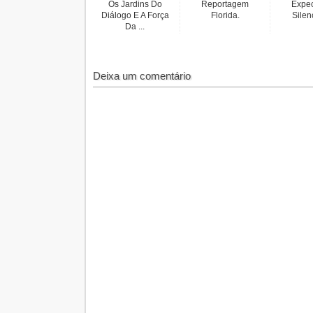
Os Jardins Do
Reportagem
Expec
Diálogo E A Força
Florida.
Silen
Da ...
Deixa um comentário