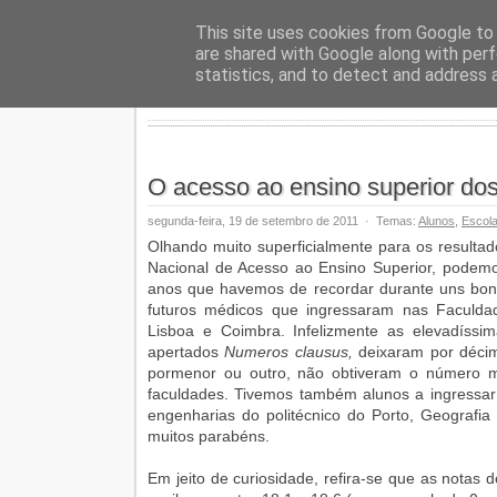
Geopalav
This site uses cookies from Google to d
are shared with Google along with perf
statistics, and to detect and address 
O acesso ao ensino superior do
segunda-feira, 19 de setembro de 2011
·
Temas:
Alunos
,
Escol
Olhando muito superficialmente para os resulta
Nacional de Acesso ao Ensino Superior, podem
anos que havemos de recordar durante uns bons 
futuros médicos que ingressaram nas Faculda
Lisboa e Coimbra. Infelizmente as elevadíssi
apertados
Numeros clausus,
deixaram por déci
pormenor ou outro, não obtiveram o número 
faculdades. Tivemos também alunos a ingressar 
engenharias do politécnico do Porto, Geografia 
muitos parabéns.
Em jeito de curiosidade, refira-se que as notas 