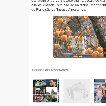
oscilaram entre 18,1 e 18,6 (numa escala de 0 a
alta de entrada, oito são de Medicina. Bioengen
do Porto são os “intrusos” neste top.
ARTIGOS RELACIONADOS...