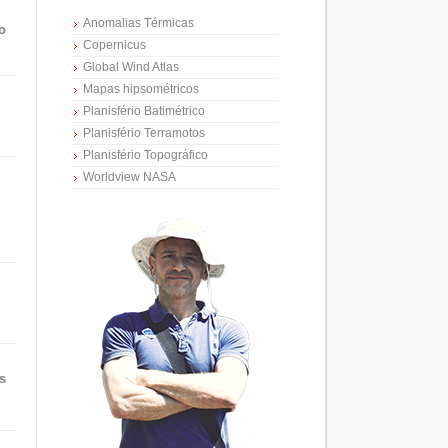
Anomalias Térmicas
o
Copernicus
Global Wind Atlas
Mapas hipsométricos
Planisfério Batimétrico
Planisfério Terramotos
Planisfério Topográfico
Worldview NASA
s