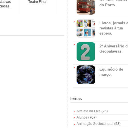
tativas
Teatro Final.
do Porto.
ciosas.
Livros, jornais 
revistas à tua
espera.
2º Aniversário 
Geopalavras!
Equinócio de
março.
temas
Alfaiate da Lixa
(26)
Alunos
(707)
Animação Sociocultural
(53)