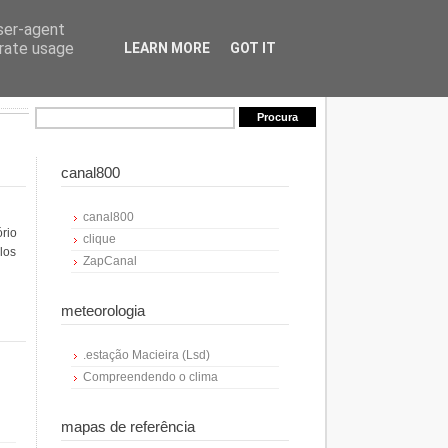
user-agent
erate usage
LEARN MORE
GOT IT
canal800
canal800
ório
clique
los
ZapCanal
meteorologia
.estação Macieira (Lsd)
Compreendendo o clima
mapas de referência