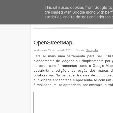
Geopalav
This site uses cookies from Google to d
are shared with Google along with perf
statistics, and to detect and address 
OpenStreetMap.
sexta-feira, 27 de maio de 2011
·
Temas:
Geografia
Está ai mais uma ferramenta para ser utiliz
planeamento de viagens ou simplesmente por 
parecido com ferramentas como o Google Maps
possibilita a edição / correcção dos mapas
colaborativa. Na verdade, trata-se de um proje
publicidade encapotada e apresenta-se com um óp
à realidade, muito apropriado, por exemplo, a tr