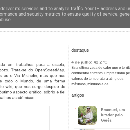
ras
eliver its services and to analyze traffic. Your IP address and 
ormance and security metrics to ensure quality of service, gen
abuse.
destaque
4 de julho: 42,2 ºC.
ada em trabalhos para a escola,
Esta última vaga de calor que o territ
gozo. Trata-se do OpenStreetMap,
continental enfrentou impressiona pe
 ou o Via Michelin, mas que nos
valores de temperatura atingidos:
 de todo o Mundo, de uma forma
máximos, mínimos e de ...
cto wiki, que nos surge despido de
timo aspecto gráfico, sóbrio e fiel
artigos
abalhos académicos.
Emanuel, um
lutador pelo
Gerês.