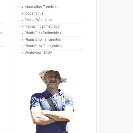
Anomalias Térmicas
Copernicus
Global Wind Atlas
Mapas hipsométricos
o
Planisfério Batimétrico
Planisfério Terramotos
Planisfério Topográfico
Worldview NASA
e