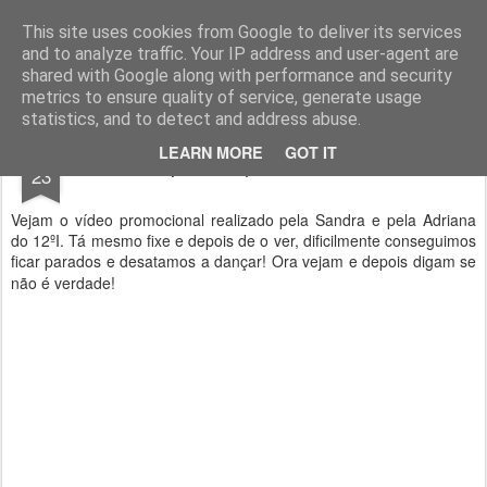
Geopalavras
This site uses cookies from Google to deliver its services
and to analyze traffic. Your IP address and user-agent are
canal800
clique
ZapCanal
shared with Google along with performance and security
metrics to ensure quality of service, generate usage
statistics, and to detect and address abuse.
JAN
LEARN MORE
GOT IT
Zapstars quase a estrear!
23
Vejam o vídeo promocional realizado pela Sandra e pela Adriana
do 12ºI. Tá mesmo fixe e depois de o ver, dificilmente conseguimos
ficar parados e desatamos a dançar!
Ora vejam e depois digam se
não é verdade!